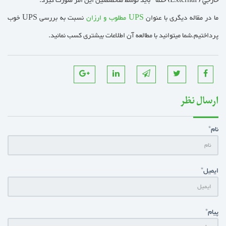
خارجي ( External) حتما" بايد توسط متخصصين اين امر صورت گيرد.
ما در مقاله دیگری با عنوان
UPS مطلوب و ارزان
نسبت به بررسی UPS خوب
پرداختیم.شما میتوانید با مطالعه آن اطلاعات بیشتری کسب نمائید.
ارسال نظر
نام*
ایمیل*
پیام*