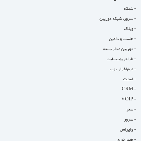
- شبکه
- سرور، شبکه،دوربین
- وبلاگ
- هاست و دامین
- دوربین مدار بسته
- طراحی وب‌سایت
- نرم‌افزار ، وب
- امنیت
- CRM
- VOIP
- سئو
- سرور
- وایرلس
- فیبر نوری