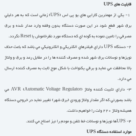
قابلیت های UPS
1- يكي از مهمترين كارايي هاي یو پی اس (UPS) زماني است كه به هر دليلي
برق شهر قطع شود در اين صورت دستگاه بدون وقفه وارد مدار شده و برق
مصرفي را تامين نموده به گونه اي كه دستگاه مورد نظرخاموش يا Reset نگردد.
2- دستگاه UPS داراي فيلترهاي الكتريكي و الكترونيكي مي باشد كه باعث حذف
نويزها و نوسانات برق شهر شده و مصرف كننده ها را در مقابل رعد و برق و ولتاژ
بالا محافظت مي نمايد و برقي يكنواخت با شكل موج ثابت به مصرف كننده ارسال
مي دارد.
3- داراي تثبيت كننده ولتاژ (AVR (Automatic Voltage Regulator مي
باشد بصورتي كه اگر مقدار ولتاژ ورودي (برق شهر) تغيير نمايد در خروجي دستگاه
هميشه ولتاژ 220 ولت را خواهيم داشت.
4- UPSها نويزها و نوسانات خط تلفن و مودم را نيز اصلاح مي كنند.
موارد استفاده دستگاه UPS