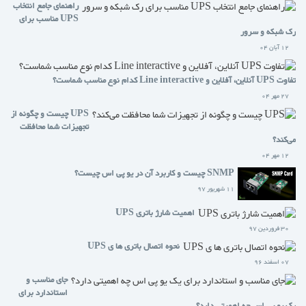
راهنمای جامع انتخاب
UPS مناسب برای
رک شبکه و سرور
12 آبان 04
تفاوت UPS آنلاین، آفلاین و Line interactive کدام نوع مناسب شماست؟
27 مهر 04
UPS چیست و چگونه از
تجهیزات شما محافظت
می‌کند؟
12 مهر 04
SNMP چیست و کاربرد آن در یو پی اس چیست؟
11 شهریور 97
اهمیت شارژ باتری UPS
30 فروردین 97
نحوه اتصال باتری ها ی UPS
07 اسفند 96
جای مناسب و
استاندارد برای
یک یو پی اس چه اهمیتی دارد؟