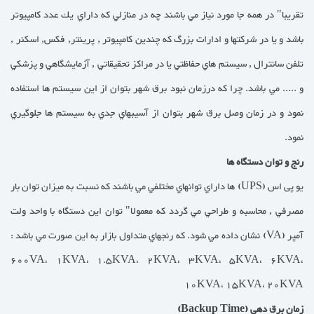
تقريبا" در همه جا مورد نياز مي باشند چه در منازلي كه داراي يك عدد كامپيوتر
باشد و يا در شركتها و ادارات بزرگ كه چندين كامپيوتر , پرينتر, فكس, اسكنر ,
تلفن سانترال , سيستم هاي حفاظتي يا در مراكز تحقيقاتي , آزمايشگاهي و پزشكي
و ..... مي باشد. چرا كه درزمان نبود برق شهر بتوان از اين سيستم ها استفاده
نمود و در زمان وصل برق شهر بتوان از آسيبهاي جدي به سيستم ها جلوگيري
نمود.
رنج و توان دستگاه ها
یو پی اس (UPS) ها داراي توانهاي مختلفي مي باشند كه نسبت به ميزان توان بار
مصرفي , محاسبه و طراحي مي گردد كه معمولا" توان اين دستگاه با واحد ولت
آمپر (VA) نشان داده مي شود. كه رنجهاي متداول بازار به اين صورت مي باشد :
600VA، 1KVA، 1.5KVA، 2KVA، 3KVA، 5KVA، 6KVA،
10KVA، 15KVA، 20KVA
زمان برق دهي (Backup Time)