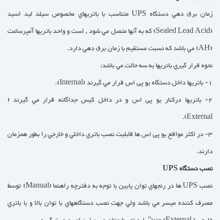
زمان برق دهي دستگاه UPS متناسب با باتريهاي مخصوص سيلد ليد اسيد
(Sealed Lead Acid) كه به آنها متصل مي شود , است و واحد باتريها آمپرساعت
(AH) مي باشد كه نسبت مستقيم با زمان برق دهي دارد.
نحوه قرار گيري باتريها به سه حالت مي باشد:
1- باتريها داخل دستگاه یو پی اس قرار مي گيرند (Internal).
2- باتريها دركنار یو پی اس و در داخل كيس جداگانه قرار مي گيرند (
External).
3- در اكثر مواقع یو پی اس ها قابليت نصب باتري داخلي و خارجي را بطور همزمان
دارند.
نصب دستگاه UPS
نصب UPS ها در رنجهاي توان پايين با توجه به دفترچه راهنما (Manual) توسط
مصرف كننده ميسر مي باشد ولي جهت نصب دستگاههاي با توان بالا و با باتري