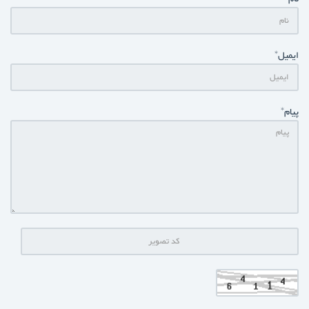
ایمیل*
پیام*