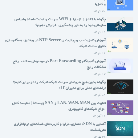
و کامل)
30 آذر 04
چگونه با WiFi 6 (802.11ax) سرعت و امنیت شبکه وایرلس
سازمانی خود را به طور چشمگیری افزایش دهیم؟
19 آذر 04
آموزش کامل نصب و پیکربندی NTP Server در ویندوز: همگام‌سازی
دقیق ساعت شبکه
18 آذر 04
آموزش گام‌به‌گام Port Forwarding در مودم‌های مختلف | رفع
مشکلات رایج
17 آذر 04
چگونه بدون هیچ هزینه‌ای سرعت شبکه شرکت را دو برابر کنیم؟
(راهنمای عملی برای مدیران IT)
09 آذر 04
تفاوت بین LAN، WAN، MAN و SAN چیست؟ | مقایسه کامل
انواع شبکه‌های کامپیوتری
14 آبان 04
آشنایی با SDN: معماری، مزایا و کاربردهای شبکه‌های نرم‌افزاری
تعریف‌شده
28 مهر 04