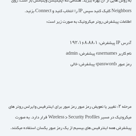
به روش هایی از آن بهره ببرید. هنگامی که اپلیکیشن وینباکس باز است، روی
Neighbors کلیک کنید سپس IP را انتخاب کنید و Connect بزنید.
اطلاعات پیشفرض روتر میکروتیک به صورت زیر است:
آدرس IP پیشفرض: ۱۹۲٫۱۶۸٫۸۸٫۱
نام کاربر (username) پیشفرض: admin
رمز عبور (password) پیشفرض: خالی
مرحله ۲: تغییر یا تعویض رمز عبور رمز عبور برای اینترفیس وایرلس روتر های
میکروتیک در مسیر Wireless > Security Profiles قرار دارد. به صورت
پیشفرض همه اینترفیس های بیسیم از یک رمز عبور یکسان استفاده میکنند.